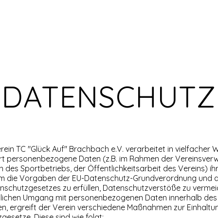
Start
News
Vorst
DATENSCHUTZ
rein TC "Glück Auf" Brachbach e.V. verarbeitet in vielfacher 
rt personenbezogene Daten (z.B. im Rahmen der Vereinsverw
 des Sportbetriebs, der Öffentlichkeitsarbeit des Vereins) ih
 Um die Vorgaben der EU-Datenschutz-Grundverordnung und 
schutzgesetzes zu erfüllen, Datenschutzverstöße zu verme
itlichen Umgang mit personenbezogenen Daten innerhalb des
en, ergreift der Verein verschiedene Maßnahmen zur Einhaltu
esetze. Diese sind wie folgt: