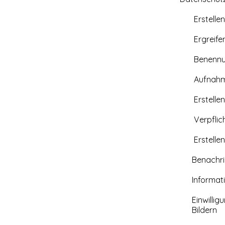
Erstellen 
Ergreifen 
Benennung 
Aufnahme ei
Erstellen 
Verpflichtu
Erstellen 
Benachrich
Information
Einwilligun
Bildern