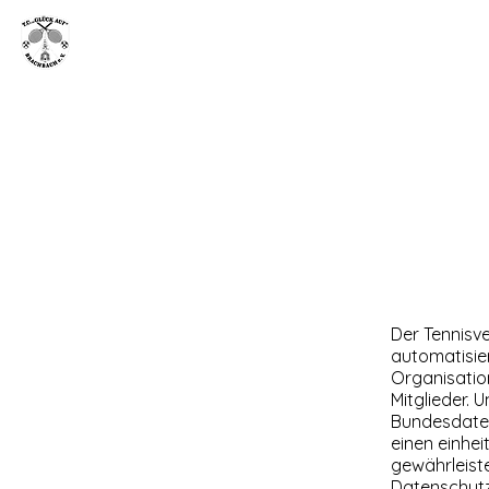
TC "Glück Auf" Brachbach
Der Tennisve
automatisie
Organisation
Mitglieder.
Bundesdaten
einen einhe
gewährleist
Datenschutzg