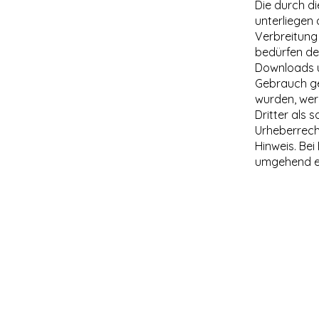
Die durch di
unterliegen 
Verbreitung
bedürfen der
Downloads un
Gebrauch ges
wurden, wer
Dritter als 
Urheberrech
Hinweis. Be
umgehend e