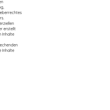
en
ng,
heberrechtes
rs.
rziellen
 erstellt
 Inhalte
prechenden
 Inhalte