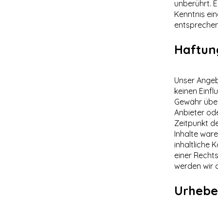
unberührt. E
Kenntnis ei
entsprechen
Haftung
Unser Angebo
keinen Einfl
Gewähr übern
Anbieter ode
Zeitpunkt d
Inhalte war
inhaltliche 
einer Recht
werden wir 
Urhebe