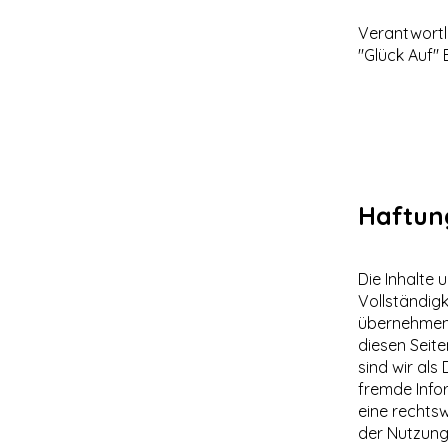
Verantwortli
"Glück Auf"
Haftung
Die Inhalte 
Vollständigk
übernehmen. 
diesen Seit
sind wir als
fremde Info
eine rechtsw
der Nutzung