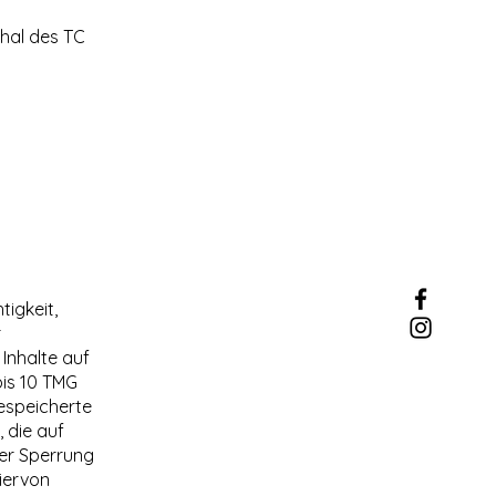
thal des TC
tigkeit,
r
Inhalte auf
bis 10 TMG
gespeicherte
 die auf
der Sperrung
iervon