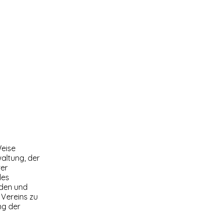
and
Teams
Trainer
Downloads
Mehr
Weise
altung, der
rer
des
iden und
 Vereins zu
ng der