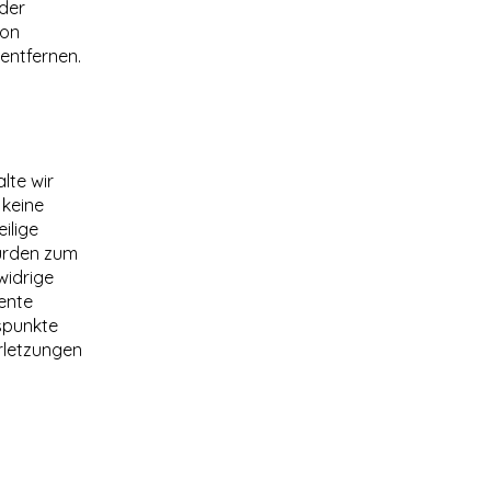
 der
von
entfernen.
lte wir
 keine
ilige
wurden zum
widrige
ente
tspunkte
rletzungen