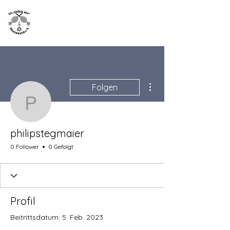
TC "Glück Auf"
Brachbach
Weitere Optionen
Folgen
philipstegmaier
philipstegmaier
0 Follower
0 Gefolgt
Profil
Beitrittsdatum: 5. Feb. 2023